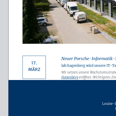
Neuer Porsche-Informatik-
17.
lab:hagenberg wird unsere IT-T
MÄRZ
Wir setzen unsere Wachstumsstrate
Hagenberg
eröffnet. Wichtigstes Zi
möchten die besten IT-Talente zu u
Porsche Informatik als Arbeitgeber 
Mehr
Louise-