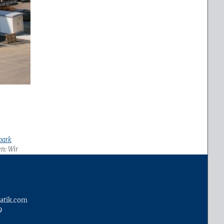
park
n: Wir
ie für die
atik.com
9