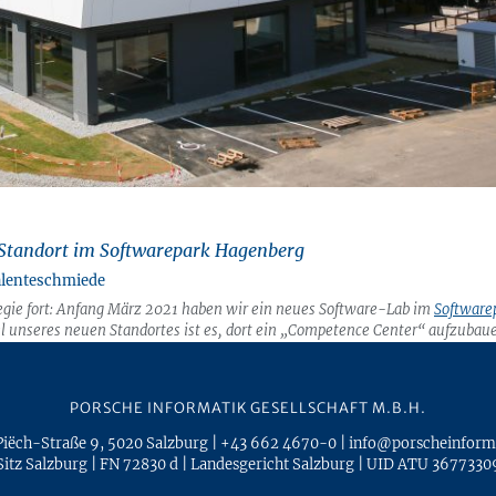
Standort im Softwarepark Hagenberg
alenteschmiede
gie fort: Anfang März 2021 haben wir ein neues Software-Lab im
Software
el unseres neuen Standortes ist es, dort ein „Competence Center“ aufzubaue
ns holen, sie während ihres Studiums mit Praxiserfahrung bereichern und s
begeistern.
PORSCHE INFORMATIK GESELLSCHAFT M.B.H.
Piëch-Straße 9
,
5020
Salzburg
|
+43 662 4670-0
|
info@porscheinform
Sitz Salzburg
|
FN 72830 d
|
Landesgericht Salzburg
|
UID ATU 3677330