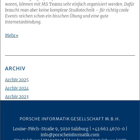
waren, können mit
MS Teams
sehr einfach organisiert werden. Dafür
braucht man aber keine komplexe Studiotechnik – für richtig coole
Events reichen schon ein bisschen Übung und eine gute
Internetanbindung.
Mehr
ARCHIV
Archiv 2025
Archiv 2024
Archiv 2023
Archiv 2022
Archiv 2021
PORSCHE INFORMATIK GESELLSCHAFT M.B.H.
Archiv 2020
Louise-Piëch-Straße 9
,
5020
Salzburg
|
+43 662 4670-0
|
Archiv 2019
info@porscheinformatik.com
Archiv 2018