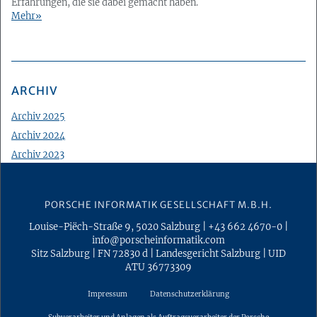
Erfahrungen, die sie dabei gemacht haben.
Mehr
ARCHIV
Archiv 2025
Archiv 2024
Archiv 2023
Archiv 2022
Archiv 2021
PORSCHE INFORMATIK GESELLSCHAFT M.B.H.
Archiv 2020
Louise-Piëch-Straße 9
,
5020
Salzburg
|
+43 662 4670-0
|
Archiv 2019
info@porscheinformatik.com
Archiv 2018
Sitz Salzburg
|
FN 72830 d
|
Landesgericht Salzburg
|
UID
ATU 36773309
Archiv 2017
Archiv 2016
Impressum
Datenschutzerklärung
Archiv 2015