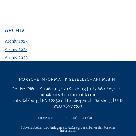
ARCHIV
Archiv 2025
Archiv 2024
Archiv 2023
Archiv 2022
Archiv 2021
PORSCHE INFORMATIK GESELLSCHAFT M.B.H.
Archiv 2020
Louise-Piëch-Straße 9
,
5020
Salzburg
|
+43 662 4670-0
|
Archiv 2019
info@porscheinformatik.com
Archiv 2018
Sitz Salzburg
|
FN 72830 d
|
Landesgericht Salzburg
|
UID
ATU 36773309
Archiv 2017
Archiv 2016
Impressum
Datenschutzerklärung
Archiv 2015
Subverarbeiter und Anlagen als Auftragsverarbeiter der Porsche
Informatik
Archiv 2014