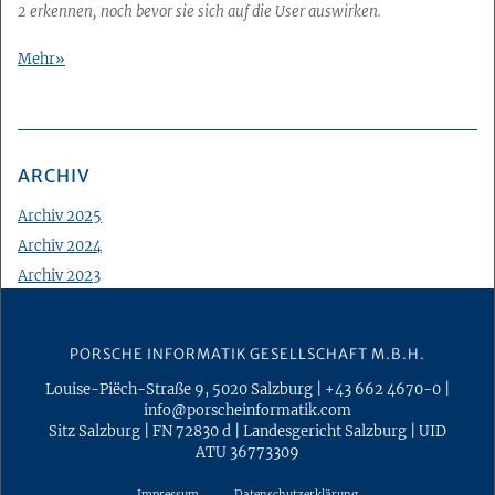
2 erkennen, noch bevor sie sich auf die
User
auswirken.
Mehr
ARCHIV
Archiv 2025
Archiv 2024
Archiv 2023
Archiv 2022
Archiv 2021
PORSCHE INFORMATIK GESELLSCHAFT M.B.H.
Archiv 2020
Louise-Piëch-Straße 9
,
5020
Salzburg
|
+43 662 4670-0
|
Archiv 2019
info@porscheinformatik.com
Archiv 2018
Sitz Salzburg
|
FN 72830 d
|
Landesgericht Salzburg
|
UID
ATU 36773309
Archiv 2017
Archiv 2016
Impressum
Datenschutzerklärung