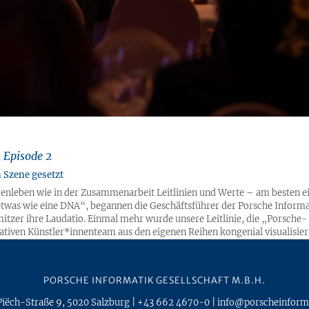
 Episode 2
 Szene gesetzt
leben wie in der Zusammenarbeit Leitlinien und Werte – am besten e
o etwas wie eine DNA“, begannen die Geschäftsführer der Porsche Informa
tzer ihre Laudatio. Einmal mehr wurde unsere Leitlinie, die „Porsche-
iven Künstler*innenteam aus den eigenen Reihen kongenial visualisiert
kshops bekamen bei der Präsentation auf der Firmenweihnachtsfeier vi
gebäude. Runde drei ist bereits in Planung.
PORSCHE INFORMATIK GESELLSCHAFT M.B.H.
Piëch-Straße 9
,
5020
Salzburg
|
+43 662 4670-0
|
info@porscheinform