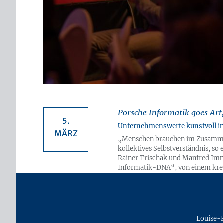
Porsche Informatik goes Art,
5.
Unternehmenswerte kunstvoll in
MÄRZ
„Menschen brauchen im Zusammen
kollektives Selbstverständnis, s
Rainer Trischak und Manfred Immi
Informatik-DNA“, von einem kreat
Ergebnisse des zweiten Kunst-Wor
Applaus und zieren nun unser Büro
Mehr
Louise-