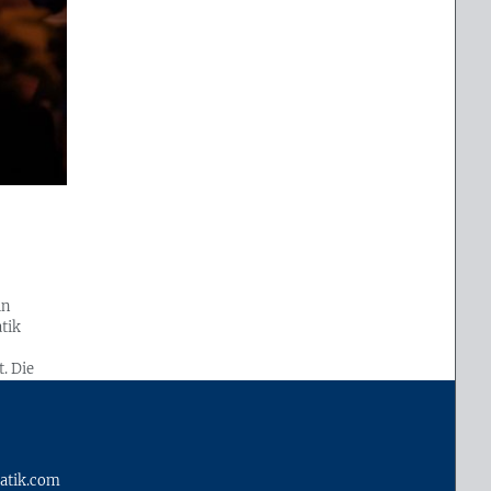
in
tik
. Die
el
atik.com