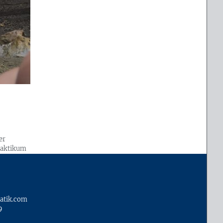
er
raktikum
il ihres
atik.com
9