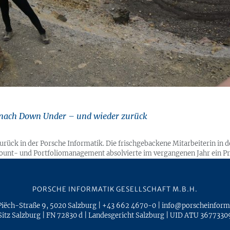
 nach Down Under – und wieder zurück
 zurück in der Porsche Informatik. Die frischgebackene Mitarbeiterin in d
count- und Portfoliomanagement absolvierte im vergangenen Jahr ein P
g durch Australien und Neuseeland reiste. Nun ist sie glücklich, wieder Te
ählt sie über ihre Anfänge bei uns und von ihrer großen Reise.
PORSCHE INFORMATIK GESELLSCHAFT M.B.H.
Piëch-Straße 9
,
5020
Salzburg
|
+43 662 4670-0
|
info@porscheinform
Sitz Salzburg
|
FN 72830 d
|
Landesgericht Salzburg
|
UID ATU 3677330