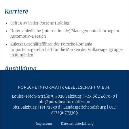
Karriere
Seit 1997 in der Porsche Holding
Unterschiedliche (internationale) Managementerfahrung im
Automotiv-Bereich
Zuletzt Geschäftsführer der Porsche Romania
Importeursgesellschaft für die Marken der Volkswagengruppe
in Rumänien
Ausbildung
Diplomstudium Mathematik, Universität Salzburg
PORSCHE INFORMATIK GESELLSCHAFT M.B.H.
Was mir wichtig ist
Louise-Piëch-Straße 9
,
5020
Salzburg
|
+43 662 4670-0
|
info@porscheinformatik.com
Begeisterte Mitarbeiter und begeisterte Kunden
Sitz Salzburg
|
FN 72830 d
|
Landesgericht Salzburg
|
UID
ATU 36773309
Begeisterung vorleben
Offene und wertschätzende Kommunikation
Impressum
Datenschutzerklärung